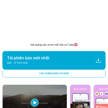
Xóa quảng cáo và hơn thế nữa với Turbo
Tải phiên bản mới nhất
5.07
15 Th04 2026
CÁC PHIÊN BẢN CŨ HƠN