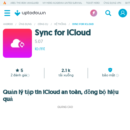
ARES: THE IRON VANGUARD
MY HERO ACADEMIA UNITED SURVIVAL
TICKET HERO
ỨNG DỤNG VPN
BAT
ANDROID
/
ỨNG DỤNG
/
CÔNG CỤ
/
HỆ THỐNG
/
SYNC FOR ICLOUD
Sync for iCloud
5.07
io.mt
5
2.1 k
2
đánh giá
tải xuống
bảo mật
Quản lý tập tin iCloud an toàn, đồng bộ hiệu
quả
QUẢNG CÁO