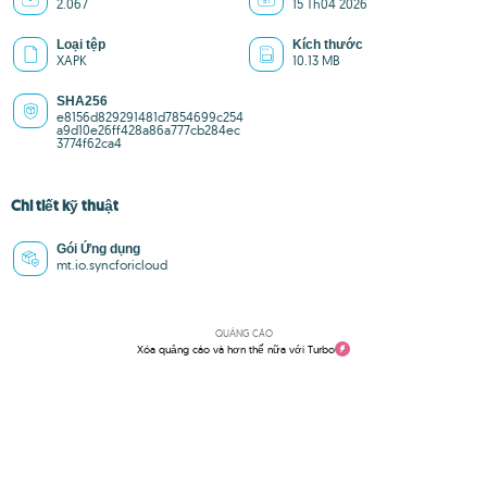
2.067
15 Th04 2026
Loại tệp
Kích thước
XAPK
10.13 MB
SHA256
e8156d829291481d7854699c254
a9d10e26ff428a86a777cb284ec
3774f62ca4
Chi tiết kỹ thuật
Gói Ứng dụng
mt.io.syncforicloud
QUẢNG CÁO
Xóa quảng cáo và hơn thế nữa với Turbo