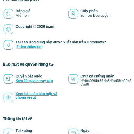
Bảng giá
Giấy phép
Miễn phí
Sở hữu Độc quyền
Copyright © 2026 io.mt
Tại sao ứng dụng này được xuất bản trên Uptodown?
(Thêm thông tin)
Bảo mật và quyền riêng tư
Quyền bắt buộc
Chữ ký chứng nhận
Xem 20 quyền truy cập
dfdba096bf86db3dfed18fb09c5
55a18
Xem báo cáo bảo mật và
chống vi-rút
Thông tin tải về
Tải xuống
Ngày