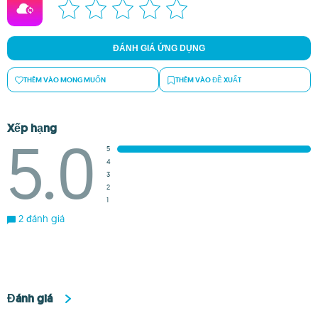
ĐÁNH GIÁ ỨNG DỤNG
THÊM VÀO MONG MUỐN
THÊM VÀO ĐỀ XUẤT
Xếp hạng
5.0
5
4
3
2
1
2 đánh giá
Đánh giá